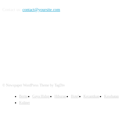
Contact us:
contact@yoursite.com
FOLLOW US
© Newspaper WordPress Theme by TagDiv
Berita
Gaya Hidup
Hiburan
Hotel
Kecantikan
Kesehatan
Kuliner