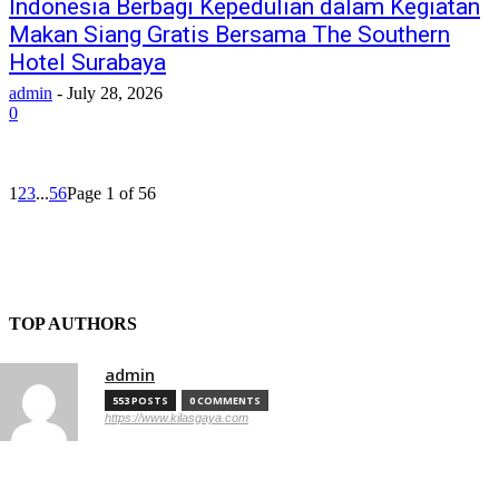
Indonesia Berbagi Kepedulian dalam Kegiatan
Makan Siang Gratis Bersama The Southern
Hotel Surabaya
admin
-
July 28, 2026
0
1
2
3
...
56
Page 1 of 56
TOP AUTHORS
admin
553 POSTS
0 COMMENTS
https://www.kilasgaya.com