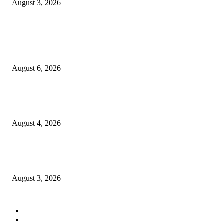
August 3, 2026
POPULAR POSTS
Rayakan Agustus Lebih Hemat, Atria Hotel Malang Hadirkan Diskon 17%
untuk Menginap dan Bersantap
August 6, 2026
Prime Plaza Bangun Hotel di Batu, Yusak Anshori Yakin Masa Depan Indus
Pariwisata Indonesia
August 4, 2026
Grand Inna Tunjungan Rayakan Bulan Kemerdekaan Lewat Pasar Legi, D
UMKM Lokal
August 3, 2026
POPULAR CATEGORY
Hotel
330
Atria Hotel Malang
36