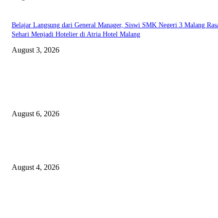
Belajar Langsung dari General Manager, Siswi SMK Negeri 3 Malang Ras
Sehari Menjadi Hotelier di Atria Hotel Malang
August 3, 2026
EDITOR PICKS
Rayakan Agustus Lebih Hemat, Atria Hotel Malang Hadirkan Diskon 17%
untuk Menginap dan Bersantap
August 6, 2026
Prime Plaza Bangun Hotel di Batu, Yusak Anshori Yakin Masa Depan Indus
Pariwisata Indonesia
August 4, 2026
Grand Inna Tunjungan Rayakan Bulan Kemerdekaan Lewat Pasar Legi, D
UMKM Lokal