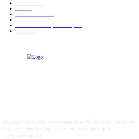
Kecantikan
26
Berita
22
Artotel TS Suites
15
ParagonCorp
14
Swiss-Belinn Manyar Surabaya
14
Hiburan
12
ABOUT US
Newspaper is your news, entertainment, music fashion website. We provide
you with the latest breaking news and videos straight from the
entertainment industry.