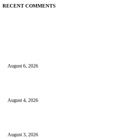
RECENT COMMENTS
EDITOR PICKS
Rayakan Agustus Lebih Hemat, Atria Hotel Malang Hadirkan Diskon 17%
untuk Menginap dan Bersantap
August 6, 2026
Prime Plaza Bangun Hotel di Batu, Yusak Anshori Yakin Masa Depan Indus
Pariwisata Indonesia
August 4, 2026
Grand Inna Tunjungan Rayakan Bulan Kemerdekaan Lewat Pasar Legi, D
UMKM Lokal
August 3, 2026