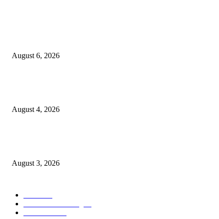
POPULAR POSTS
Rayakan Agustus Lebih Hemat, Atria Hotel Malang Hadirkan Diskon 17%
untuk Menginap dan Bersantap
August 6, 2026
Prime Plaza Bangun Hotel di Batu, Yusak Anshori Yakin Masa Depan Indus
Pariwisata Indonesia
August 4, 2026
Grand Inna Tunjungan Rayakan Bulan Kemerdekaan Lewat Pasar Legi, D
UMKM Lokal
August 3, 2026
POPULAR CATEGORY
Hotel
330
Atria Hotel Malang
36
Kecantikan
26