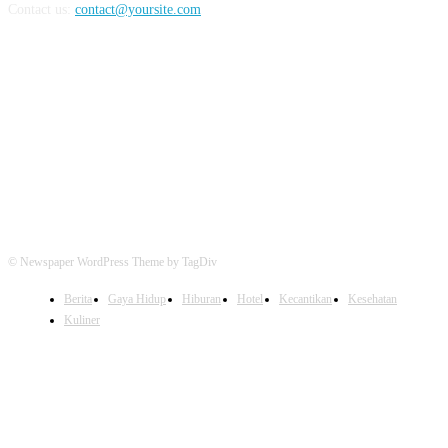
Contact us:
contact@yoursite.com
FOLLOW US
© Newspaper WordPress Theme by TagDiv
Berita
Gaya Hidup
Hiburan
Hotel
Kecantikan
Kesehatan
Kuliner