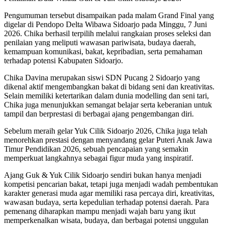
Pengumuman tersebut disampaikan pada malam Grand Final yang
digelar di Pendopo Delta Wibawa Sidoarjo pada Minggu, 7 Juni
2026. Chika berhasil terpilih melalui rangkaian proses seleksi dan
penilaian yang meliputi wawasan pariwisata, budaya daerah,
kemampuan komunikasi, bakat, kepribadian, serta pemahaman
terhadap potensi Kabupaten Sidoarjo.
Chika Davina merupakan siswi SDN Pucang 2 Sidoarjo yang
dikenal aktif mengembangkan bakat di bidang seni dan kreativitas.
Selain memiliki ketertarikan dalam dunia modelling dan seni tari,
Chika juga menunjukkan semangat belajar serta keberanian untuk
tampil dan berprestasi di berbagai ajang pengembangan diri.
Sebelum meraih gelar Yuk Cilik Sidoarjo 2026, Chika juga telah
menorehkan prestasi dengan menyandang gelar Puteri Anak Jawa
Timur Pendidikan 2026, sebuah pencapaian yang semakin
memperkuat langkahnya sebagai figur muda yang inspiratif.
Ajang Guk & Yuk Cilik Sidoarjo sendiri bukan hanya menjadi
kompetisi pencarian bakat, tetapi juga menjadi wadah pembentukan
karakter generasi muda agar memiliki rasa percaya diri, kreativitas,
wawasan budaya, serta kepedulian terhadap potensi daerah. Para
pemenang diharapkan mampu menjadi wajah baru yang ikut
memperkenalkan wisata, budaya, dan berbagai potensi unggulan