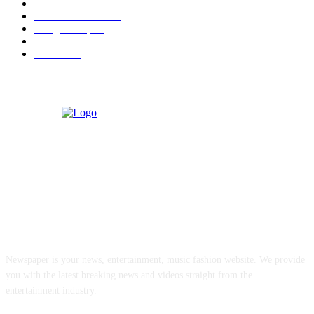
Berita
22
Artotel TS Suites
15
ParagonCorp
14
Swiss-Belinn Manyar Surabaya
14
Hiburan
12
ABOUT US
Newspaper is your news, entertainment, music fashion website. We provide
you with the latest breaking news and videos straight from the
entertainment industry.