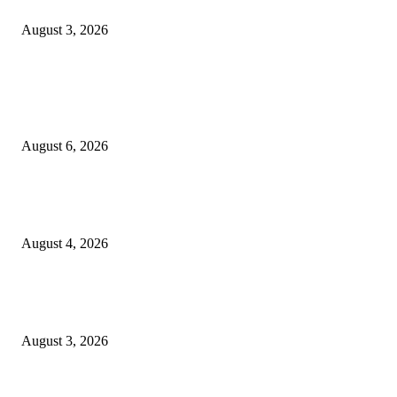
UMKM Lokal
August 3, 2026
POPULAR POSTS
Rayakan Agustus Lebih Hemat, Atria Hotel Malang Hadirkan Diskon 17%
untuk Menginap dan Bersantap
August 6, 2026
Prime Plaza Bangun Hotel di Batu, Yusak Anshori Yakin Masa Depan Indus
Pariwisata Indonesia
August 4, 2026
Grand Inna Tunjungan Rayakan Bulan Kemerdekaan Lewat Pasar Legi, D
UMKM Lokal
August 3, 2026
POPULAR CATEGORY