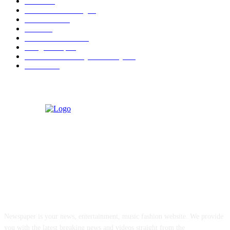
Hotel
330
Atria Hotel Malang
36
Kecantikan
26
Berita
22
Artotel TS Suites
15
ParagonCorp
14
Swiss-Belinn Manyar Surabaya
14
Hiburan
12
ABOUT US
Newspaper is your news, entertainment, music fashion website. We provide
you with the latest breaking news and videos straight from the