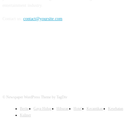
entertainment industry.
Contact us:
contact@yoursite.com
FOLLOW US
© Newspaper WordPress Theme by TagDiv
Berita
Gaya Hidup
Hiburan
Hotel
Kecantikan
Kesehatan
Kuliner