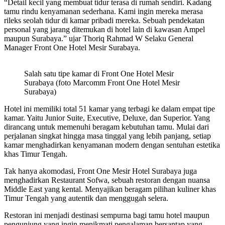
“Detail kecil yang membuat tidur terasa di rumah sendiri. Kadang
tamu rindu kenyamanan sederhana. Kami ingin mereka merasa
rileks seolah tidur di kamar pribadi mereka. Sebuah pendekatan
personal yang jarang ditemukan di hotel lain di kawasan Ampel
maupun Surabaya.” ujar Thoriq Rahmad W Selaku General
Manager Front One Hotel Mesir Surabaya.
Salah satu tipe kamar di Front One Hotel Mesir
Surabaya (foto Marcomm Front One Hotel Mesir
Surabaya)
Hotel ini memiliki total 51 kamar yang terbagi ke dalam empat tipe
kamar. Yaitu Junior Suite, Executive, Deluxe, dan Superior. Yang
dirancang untuk memenuhi beragam kebutuhan tamu. Mulai dari
perjalanan singkat hingga masa tinggal yang lebih panjang, setiap
kamar menghadirkan kenyamanan modern dengan sentuhan estetika
khas Timur Tengah.
Tak hanya akomodasi, Front One Mesir Hotel Surabaya juga
menghadirkan Restaurant Sofwa, sebuah restoran dengan nuansa
Middle East yang kental. Menyajikan beragam pilihan kuliner khas
Timur Tengah yang autentik dan menggugah selera.
Restoran ini menjadi destinasi sempurna bagi tamu hotel maupun
pengunjung yang ingin menikmati pengalaman bersantap yang