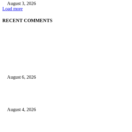
August 3, 2026
Load more
RECENT COMMENTS
EDITOR PICKS
Rayakan Agustus Lebih Hemat, Atria Hotel Malang Hadirkan Diskon 17%
untuk Menginap dan Bersantap
August 6, 2026
Prime Plaza Bangun Hotel di Batu, Yusak Anshori Yakin Masa Depan Indus
Pariwisata Indonesia
August 4, 2026
Grand Inna Tunjungan Rayakan Bulan Kemerdekaan Lewat Pasar Legi, D