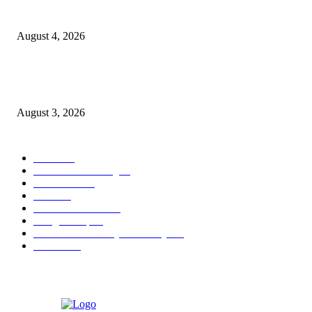
Prime Plaza Bangun Hotel di Batu, Yusak Anshori Yakin Masa Depan Indus
Pariwisata Indonesia
August 4, 2026
Grand Inna Tunjungan Rayakan Bulan Kemerdekaan Lewat Pasar Legi, D
UMKM Lokal
August 3, 2026
POPULAR CATEGORY
Hotel
330
Atria Hotel Malang
36
Kecantikan
26
Berita
22
Artotel TS Suites
15
ParagonCorp
14
Swiss-Belinn Manyar Surabaya
14
Hiburan
12