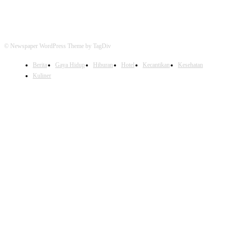
© Newspaper WordPress Theme by TagDiv
Berita
Gaya Hidup
Hiburan
Hotel
Kecantikan
Kesehatan
Kuliner