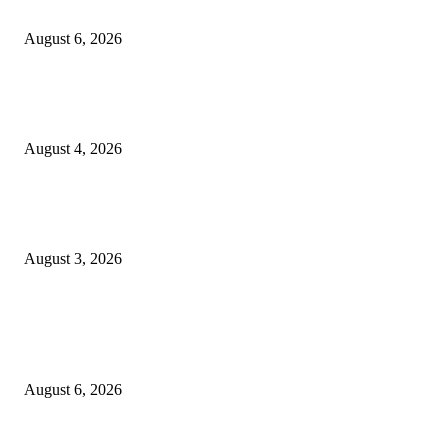
untuk Menginap dan Bersantap
August 6, 2026
Prime Plaza Bangun Hotel di Batu, Yusak Anshori Yakin Masa Depan Indus
Pariwisata Indonesia
August 4, 2026
Grand Inna Tunjungan Rayakan Bulan Kemerdekaan Lewat Pasar Legi, D
UMKM Lokal
August 3, 2026
POPULAR POSTS
Rayakan Agustus Lebih Hemat, Atria Hotel Malang Hadirkan Diskon 17%
untuk Menginap dan Bersantap
August 6, 2026