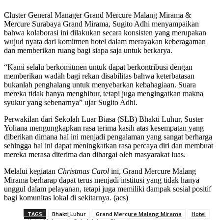
Cluster General Manager Grand Mercure Malang Mirama &
Mercure Surabaya Grand Mirama, Sugito Adhi menyampaikan
bahwa kolaborasi ini dilakukan secara konsisten yang merupakan
wujud nyata dari komitmen hotel dalam merayakan keberagaman
dan memberikan ruang bagi siapa saja untuk berkarya.
“Kami selalu berkomitmen untuk dapat berkontribusi dengan
memberikan wadah bagi rekan disabilitas bahwa keterbatasan
bukanlah penghalang untuk menyebarkan kebahagiaan. Suara
mereka tidak hanya menghibur, tetapi juga mengingatkan makna
syukur yang sebenarnya” ujar Sugito Adhi.
Perwakilan dari Sekolah Luar Biasa (SLB) Bhakti Luhur, Suster
Yohana mengungkapkan rasa terima kasih atas kesempatan yang
diberikan dimana hal ini menjadi pengalaman yang sangat berharga
sehingga hal ini dapat meningkatkan rasa percaya diri dan membuat
mereka merasa diterima dan dihargai oleh masyarakat luas.
Melalui kegiatan
Christmas Carol
ini, Grand Mercure Malang
Mirama berharap dapat terus menjadi institusi yang tidak hanya
unggul dalam pelayanan, tetapi juga memiliki dampak sosial positif
bagi komunitas lokal di sekitarnya. (acs)
TAGS
Bhakti Luhur
Grand Mercure Malang Mirama
Hotel