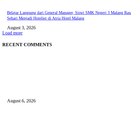
Belajar Langsung dari General Manager, Siswi SMK Negeri 3 Malang Ras
Sehari Menjadi Hotelier di Atria Hotel Malang
August 3, 2026
Load more
RECENT COMMENTS
EDITOR PICKS
Rayakan Agustus Lebih Hemat, Atria Hotel Malang Hadirkan Diskon 17%
untuk Menginap dan Bersantap
August 6, 2026
Prime Plaza Bangun Hotel di Batu, Yusak Anshori Yakin Masa Depan Indus
Pariwisata Indonesia