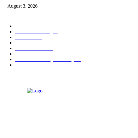
August 3, 2026
POPULAR CATEGORY
Hotel
330
Atria Hotel Malang
36
Kecantikan
26
Berita
22
Artotel TS Suites
15
ParagonCorp
14
Swiss-Belinn Manyar Surabaya
14
Hiburan
12