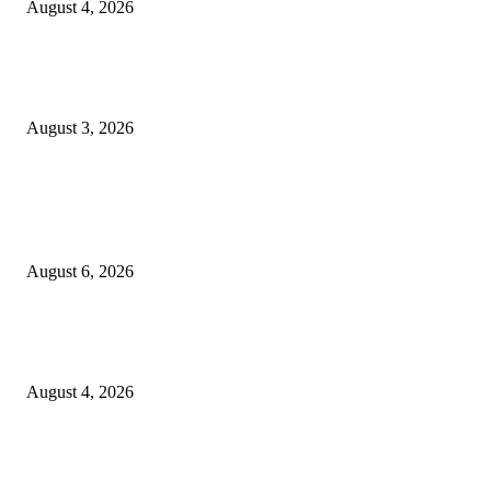
August 4, 2026
Grand Inna Tunjungan Rayakan Bulan Kemerdekaan Lewat Pasar Legi, D
UMKM Lokal
August 3, 2026
POPULAR POSTS
Rayakan Agustus Lebih Hemat, Atria Hotel Malang Hadirkan Diskon 17%
untuk Menginap dan Bersantap
August 6, 2026
Prime Plaza Bangun Hotel di Batu, Yusak Anshori Yakin Masa Depan Indus
Pariwisata Indonesia
August 4, 2026
Grand Inna Tunjungan Rayakan Bulan Kemerdekaan Lewat Pasar Legi, D
UMKM Lokal