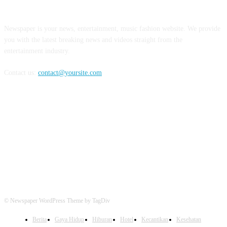
ABOUT US
Newspaper is your news, entertainment, music fashion website. We provide
you with the latest breaking news and videos straight from the
entertainment industry.
Contact us:
contact@yoursite.com
FOLLOW US
© Newspaper WordPress Theme by TagDiv
Berita
Gaya Hidup
Hiburan
Hotel
Kecantikan
Kesehatan