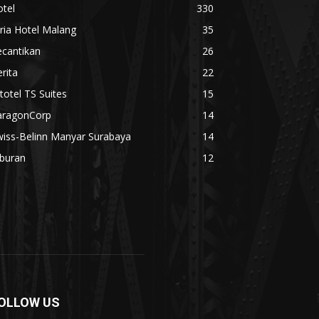
tel
330
ria Hotel Malang
35
ecantikan
26
rita
22
totel TS Suites
15
aragonCorp
14
wiss-Belinn Manyar Surabaya
14
iburan
12
OLLOW US