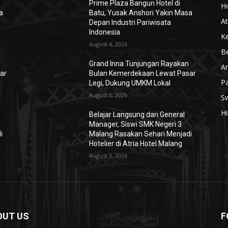
Prime Plaza Bangun Hotel di
Ho
a
Batu, Yusak Anshori Yakin Masa
At
Depan Industri Pariwisata
Indonesia
K
August 4, 2026
Be
Grand Inna Tunjungan Rayakan
Ar
ar
Bulan Kemerdekaan Lewat Pasar
P
Legi, Dukung UMKM Lokal
August 3, 2026
S
H
Belajar Langsung dari General
Manager, Siswi SMK Negeri 3
i
Malang Rasakan Sehari Menjadi
Hotelier di Atria Hotel Malang
August 3, 2026
OUT US
F