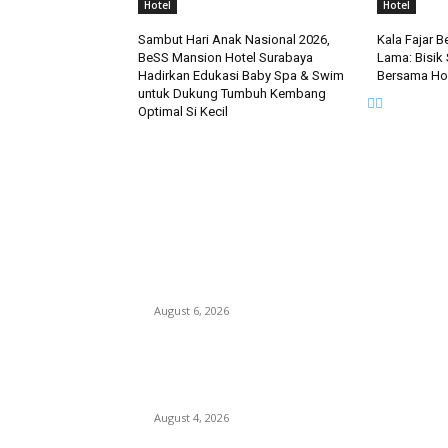
Hotel
Hotel
Sambut Hari Anak Nasional 2026,
Kala Fajar 
BeSS Mansion Hotel Surabaya
Lama: Bisik
Hadirkan Edukasi Baby Spa & Swim
Bersama Hor
untuk Dukung Tumbuh Kembang
Optimal Si Kecil
EDITOR PICKS
Rayakan Agustus Lebih Hemat, Atria Hotel
Malang Hadirkan Diskon 17% untuk Menginap
dan Bersantap
August 6, 2026
Prime Plaza Bangun Hotel di Batu, Yusak
Anshori Yakin Masa Depan Industri Pariwisata
Indonesia
August 4, 2026