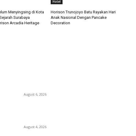
Hotel
Belum Menyingsing di Kota
Horison Trunojoyo Batu Rayakan Hari
 Sejarah Surabaya
Anak Nasional Dengan Pancake
ison Arcadia Heritage
Decoration
POPULAR POSTS
P
Rayakan Agustus Lebih Hemat, Atria Hotel
Ho
Malang Hadirkan Diskon 17% untuk Menginap
At
dan Bersantap
August 6, 2026
K
Be
Prime Plaza Bangun Hotel di Batu, Yusak
Ar
Anshori Yakin Masa Depan Industri Pariwisata
Indonesia
P
August 4, 2026
S