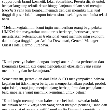
support oleh brand kosmetik lokal Somethinc. Peserta diajak untuk
belajar langsung teknik dasar hingga lanjutan dalam seni merajut
(
crochet
) yang kini kembali menjadi tren dan memiliki nilai jual
tinggi di pasar lokal maupun internasional sekaligus membuka relasi
baru.
“Melalui kegiatan ini, kami ingin memberikan ruang bagi pelaku
UMKM dan masyarakat untuk terus berkarya, berinovasi, serta
melestarikan keterampilan tradisional yang memiliki nilai ekonomi
dan budaya tinggi,” ujar
Arditha Dewantari, General Manager
Quest Hotel Darmo Surabaya.
“Kami percaya bahwa dengan sinergi antara dunia perhotelan dan
komunitas kreatif, kita dapat menciptakan ekosistem yang saling
mendukung dan berkelanjutan.”
Sementara itu, perwakilan dari IMA & CO menyampaikan bahwa
kegiatan ini tidak hanya bertujuan memperkenalkan produk-produk
rajut lokal, tetapi juga menjadi ajang berbagi ilmu dan pengalaman
bagi siapa saja yang imemiliki keinginan untuk belajar.
“Kami ingin menunjukkan bahwa crochet bukan sekadar hobi,
melainkan bentuk karya seni yang dapat menjadi peluang usaha dan
memperkuat ekonomi kreatif,” ungkap Iin Dumami, penggiat rajut.