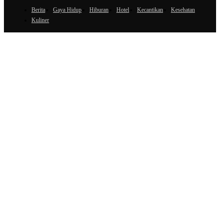
Berita
Gaya Hidup
Hiburan
Hotel
Kecantikan
Kesehatan
Kuliner