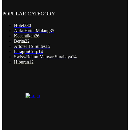
POPULAR CATEGORY
Hotel
330
Atria Hotel Malang
35
Kecantikan
26
Berita
22
Artotel TS Suites
15
ParagonCorp
14
Swiss-Belinn Manyar Surabaya
14
Hiburan
12