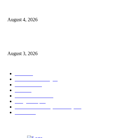
Prime Plaza Bangun Hotel di Batu, Yusak Anshori Yakin Masa Depan Indus
Pariwisata Indonesia
August 4, 2026
Grand Inna Tunjungan Rayakan Bulan Kemerdekaan Lewat Pasar Legi, D
UMKM Lokal
August 3, 2026
POPULAR CATEGORY
Hotel
330
Atria Hotel Malang
36
Kecantikan
26
Berita
22
Artotel TS Suites
15
ParagonCorp
14
Swiss-Belinn Manyar Surabaya
14
Hiburan
12