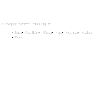
© Newspaper WordPress Theme by TagDiv
Berita
Gaya Hidup
Hiburan
Hotel
Kecantikan
Kesehatan
Kuliner