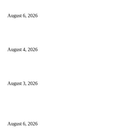
untuk Menginap dan Bersantap
August 6, 2026
Prime Plaza Bangun Hotel di Batu, Yusak Anshori Yakin Masa Depan Indus
Pariwisata Indonesia
August 4, 2026
Grand Inna Tunjungan Rayakan Bulan Kemerdekaan Lewat Pasar Legi, D
UMKM Lokal
August 3, 2026
POPULAR POSTS
Rayakan Agustus Lebih Hemat, Atria Hotel Malang Hadirkan Diskon 17%
untuk Menginap dan Bersantap
August 6, 2026