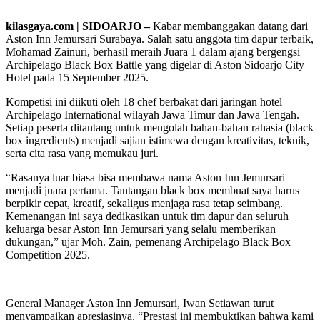
kilasgaya.com | SIDOARJO –
Kabar membanggakan datang dari
Aston Inn Jemursari Surabaya. Salah satu anggota tim dapur terbaik,
Mohamad Zainuri, berhasil meraih Juara 1 dalam ajang bergengsi
Archipelago Black Box Battle yang digelar di Aston Sidoarjo City
Hotel pada 15 September 2025.
Kompetisi ini diikuti oleh 18 chef berbakat dari jaringan hotel
Archipelago International wilayah Jawa Timur dan Jawa Tengah.
Setiap peserta ditantang untuk mengolah bahan-bahan rahasia (black
box ingredients) menjadi sajian istimewa dengan kreativitas, teknik,
serta cita rasa yang memukau juri.
“Rasanya luar biasa bisa membawa nama Aston Inn Jemursari
menjadi juara pertama. Tantangan black box membuat saya harus
berpikir cepat, kreatif, sekaligus menjaga rasa tetap seimbang.
Kemenangan ini saya dedikasikan untuk tim dapur dan seluruh
keluarga besar Aston Inn Jemursari yang selalu memberikan
dukungan,” ujar Moh. Zain, pemenang Archipelago Black Box
Competition 2025.
General Manager Aston Inn Jemursari, Iwan Setiawan turut
menyampaikan apresiasinya, “Prestasi ini membuktikan bahwa kami