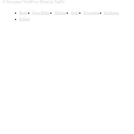
© Newspaper WordPress Theme by TagDiv
Berita
Gaya Hidup
Hiburan
Hotel
Kecantikan
Kesehatan
Kuliner