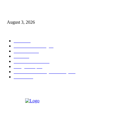
Belajar Langsung dari General Manager, Siswi SMK Negeri 3 Malang Ras
Sehari Menjadi Hotelier di Atria Hotel Malang
August 3, 2026
POPULAR CATEGORY
Hotel
330
Atria Hotel Malang
35
Kecantikan
26
Berita
22
Artotel TS Suites
15
ParagonCorp
14
Swiss-Belinn Manyar Surabaya
14
Hiburan
12