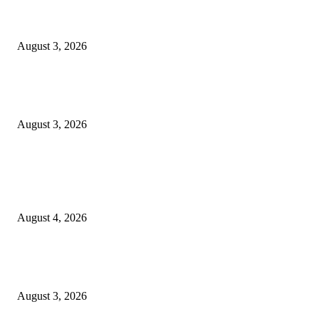
Grand Inna Tunjungan Rayakan Bulan Kemerdekaan Lewat Pasar Legi, D
UMKM Lokal
August 3, 2026
Belajar Langsung dari General Manager, Siswi SMK Negeri 3 Malang Ras
Sehari Menjadi Hotelier di Atria Hotel Malang
August 3, 2026
POPULAR POSTS
Prime Plaza Bangun Hotel di Batu, Yusak Anshori Yakin Masa Depan Indus
Pariwisata Indonesia
August 4, 2026
Grand Inna Tunjungan Rayakan Bulan Kemerdekaan Lewat Pasar Legi, D
UMKM Lokal
August 3, 2026