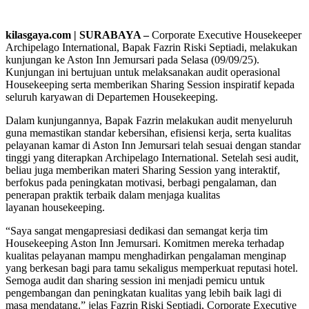
kilasgaya.com | SURABAYA –
Corporate Executive Housekeeper
Archipelago International, Bapak Fazrin Riski Septiadi, melakukan
kunjungan ke Aston Inn Jemursari pada Selasa (09/09/25).
Kunjungan ini bertujuan untuk melaksanakan audit operasional
Housekeeping serta memberikan Sharing Session inspiratif kepada
seluruh karyawan di Departemen Housekeeping.
Dalam kunjungannya, Bapak Fazrin melakukan audit menyeluruh
guna memastikan standar kebersihan, efisiensi kerja, serta kualitas
pelayanan kamar di Aston Inn Jemursari telah sesuai dengan standar
tinggi yang diterapkan Archipelago International. Setelah sesi audit,
beliau juga memberikan materi Sharing Session yang interaktif,
berfokus pada peningkatan motivasi, berbagi pengalaman, dan
penerapan praktik terbaik dalam menjaga kualitas
layanan housekeeping.
“Saya sangat mengapresiasi dedikasi dan semangat kerja tim
Housekeeping Aston Inn Jemursari. Komitmen mereka terhadap
kualitas pelayanan mampu menghadirkan pengalaman menginap
yang berkesan bagi para tamu sekaligus memperkuat reputasi hotel.
Semoga audit dan sharing session ini menjadi pemicu untuk
pengembangan dan peningkatan kualitas yang lebih baik lagi di
masa mendatang.” jelas Fazrin Riski Septiadi, Corporate Executive