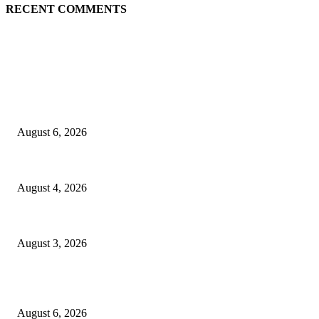
RECENT COMMENTS
EDITOR PICKS
Rayakan Agustus Lebih Hemat, Atria Hotel Malang Hadirkan Diskon 17%
August 6, 2026
Prime Plaza Bangun Hotel di Batu, Yusak Anshori Yakin Masa Depan Indust
August 4, 2026
Grand Inna Tunjungan Rayakan Bulan Kemerdekaan Lewat Pasar Legi,
August 3, 2026
POPULAR POSTS
Rayakan Agustus Lebih Hemat, Atria Hotel Malang Hadirkan Diskon 17%
August 6, 2026