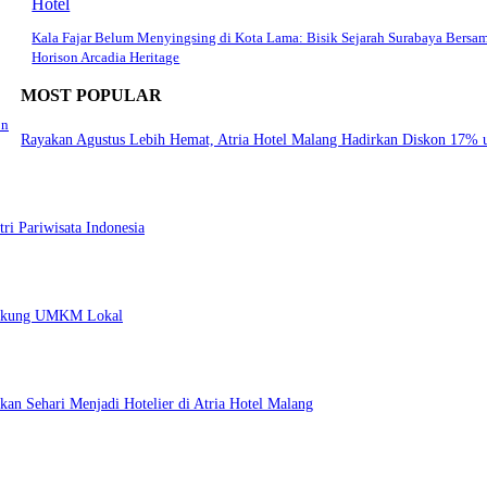
Hotel
Kala Fajar Belum Menyingsing di Kota Lama: Bisik Sejarah Surabaya Bersa
Horison Arcadia Heritage
MOST POPULAR
on
Rayakan Agustus Lebih Hemat, Atria Hotel Malang Hadirkan Diskon 17% 
ri Pariwisata Indonesia
 Dukung UMKM Lokal
an Sehari Menjadi Hotelier di Atria Hotel Malang