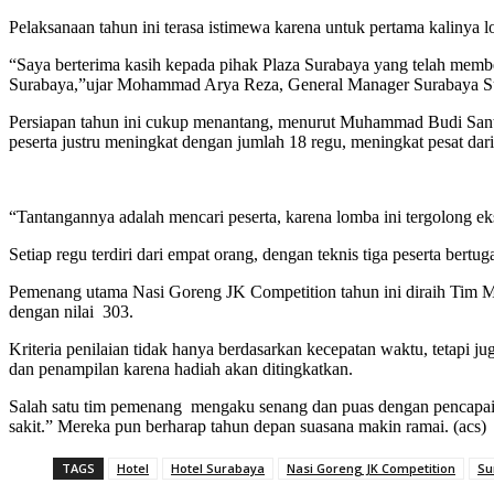
Pelaksanaan tahun ini terasa istimewa karena untuk pertama kalinya lo
“Saya berterima kasih kepada pihak Plaza Surabaya yang telah memb
Surabaya,”ujar Mohammad Arya Reza, General Manager Surabaya Su
Persiapan tahun ini cukup menantang, menurut Muhammad Budi Santos
peserta justru meningkat dengan jumlah 18 regu, meningkat pesat dar
“Tantangannya adalah mencari peserta, karena lomba ini tergolong ek
Setiap regu terdiri dari empat orang, dengan teknis tiga peserta ber
Pemenang utama Nasi Goreng JK Competition tahun ini diraih Tim Mic
dengan nilai 303.
Kriteria penilaian tidak hanya berdasarkan kecepatan waktu, tetapi j
dan penampilan karena hadiah akan ditingkatkan.
Salah satu tim pemenang mengaku senang dan puas dengan pencapaian
sakit.” Mereka pun berharap tahun depan suasana makin ramai. (acs)
TAGS
Hotel
Hotel Surabaya
Nasi Goreng JK Competition
Su