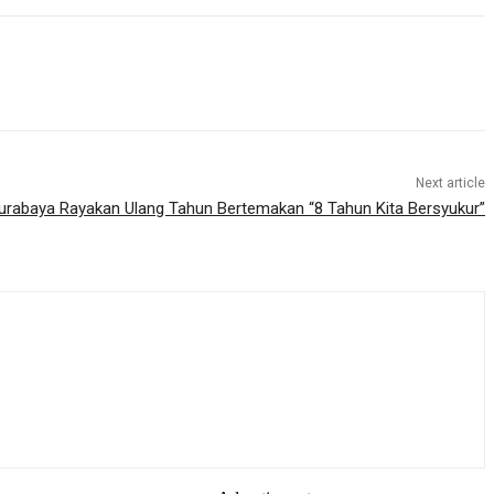
Next article
urabaya Rayakan Ulang Tahun Bertemakan “8 Tahun Kita Bersyukur”