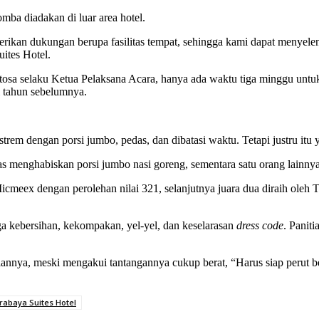
mba diadakan di luar area hotel.
erikan dukungan berupa fasilitas tempat, sehingga kami dapat menye
ites Hotel.
a selaku Ketua Pelaksana Acara, hanya ada waktu tiga minggu untuk 
i tahun sebelumnya.
strem dengan porsi jumbo, pedas, dan dibatasi waktu. Tetapi justru it
tugas menghabiskan porsi jumbo nasi goreng, sementara satu orang lainn
meex dengan perolehan nilai 321, selanjutnya juara dua diraih oleh T
uga kebersihan, kekompakan, yel-yel, dan keselarasan
dress code
. Paniti
nya, meski mengakui tantangannya cukup berat, “Harus siap perut ben
rabaya Suites Hotel