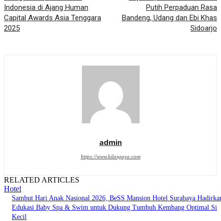
Indonesia di Ajang Human
Putih Perpaduan Rasa
Capital Awards Asia Tenggara
Bandeng, Udang dan Ebi Khas
2025
Sidoarjo
admin
https://www.kilasgaya.com
RELATED ARTICLES
Hotel
Sambut Hari Anak Nasional 2026, BeSS Mansion Hotel Surabaya Hadirka
Edukasi Baby Spa & Swim untuk Dukung Tumbuh Kembang Optimal Si
Kecil