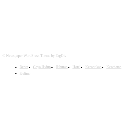
FOLLOW US
© Newspaper WordPress Theme by TagDiv
Berita
Gaya Hidup
Hiburan
Hotel
Kecantikan
Kesehatan
Kuliner