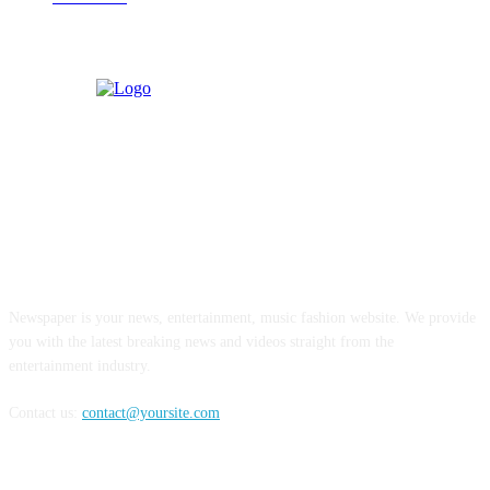
ABOUT US
Newspaper is your news, entertainment, music fashion website. We provide
you with the latest breaking news and videos straight from the
entertainment industry.
Contact us:
contact@yoursite.com