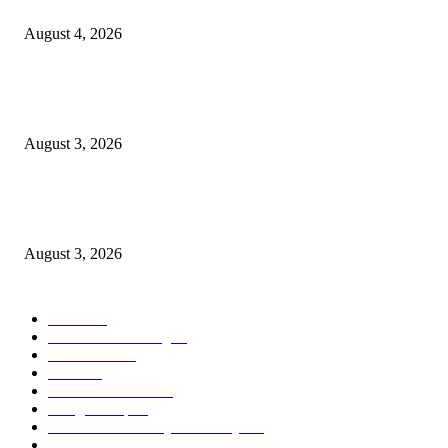
Pariwisata Indonesia
August 4, 2026
Grand Inna Tunjungan Rayakan Bulan Kemerdekaan Lewat Pasar Legi, D
UMKM Lokal
August 3, 2026
Belajar Langsung dari General Manager, Siswi SMK Negeri 3 Malang Ras
Sehari Menjadi Hotelier di Atria Hotel Malang
August 3, 2026
POPULAR CATEGORY
Hotel
330
Atria Hotel Malang
35
Kecantikan
26
Berita
22
Artotel TS Suites
15
ParagonCorp
14
Swiss-Belinn Manyar Surabaya
14
Hiburan
12