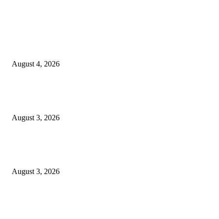
EDITOR PICKS
Prime Plaza Bangun Hotel di Batu, Yusak Anshori Yakin Masa Depan Indus
Pariwisata Indonesia
August 4, 2026
Grand Inna Tunjungan Rayakan Bulan Kemerdekaan Lewat Pasar Legi, D
UMKM Lokal
August 3, 2026
Belajar Langsung dari General Manager, Siswi SMK Negeri 3 Malang Ras
Sehari Menjadi Hotelier di Atria Hotel Malang
August 3, 2026
POPULAR POSTS
Prime Plaza Bangun Hotel di Batu, Yusak Anshori Yakin Masa Depan Indus