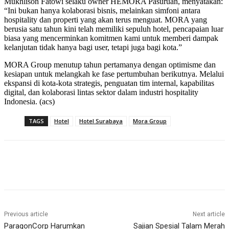
Mukhlison Fatowi selaku owner HEMORA Pasuruan, menyatakan:
“Ini bukan hanya kolaborasi bisnis, melainkan simfoni antara
hospitality dan properti yang akan terus menguat. MORA yang
berusia satu tahun kini telah memiliki sepuluh hotel, pencapaian luar
biasa yang mencerminkan komitmen kami untuk memberi dampak
kelanjutan tidak hanya bagi user, tetapi juga bagi kota.”
MORA Group menutup tahun pertamanya dengan optimisme dan
kesiapan untuk melangkah ke fase pertumbuhan berikutnya. Melalui
ekspansi di kota-kota strategis, penguatan tim internal, kapabilitas
digital, dan kolaborasi lintas sektor dalam industri hospitality
Indonesia. (acs)
TAGS
Hotel
Hotel Surabaya
Mora Group
Previous article
Next article
ParagonCorp Harumkan
Sajian Spesial Talam Merah