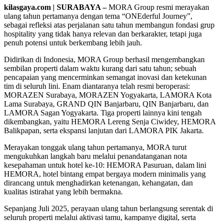
kilasgaya.com | SURABAYA –
MORA Group resmi merayakan
ulang tahun pertamanya dengan tema “ONEderful Journey”,
sebagai refleksi atas perjalanan satu tahun membangun fondasi grup
hospitality yang tidak hanya relevan dan berkarakter, tetapi juga
penuh potensi untuk berkembang lebih jauh.
Didirikan di Indonesia, MORA Group berhasil mengembangkan
sembilan properti dalam waktu kurang dari satu tahun; sebuah
pencapaian yang mencerminkan semangat inovasi dan ketekunan
tim di seluruh lini. Enam diantaranya telah resmi beroperasi:
MORAZEN Surabaya, MORAZEN Yogyakarta, LAMORA Kota
Lama Surabaya, GRAND QIN Banjarbaru, QIN Banjarbaru, dan
LAMORA Sagan Yogyakarta. Tiga properti lainnya kini tengah
dikembangkan, yaitu HEMORA Lereng Senja Ciwidey, HEMORA
Balikpapan, serta ekspansi lanjutan dari LAMORA PIK Jakarta.
Merayakan tonggak ulang tahun pertamanya, MORA turut
mengukuhkan langkah baru melalui penandatanganan nota
kesepahaman untuk hotel ke-10: HEMORA Pasuruan, dalam lini
HEMORA, hotel bintang empat bergaya modern minimalis yang
dirancang untuk menghadirkan ketenangan, kehangatan, dan
kualitas istirahat yang lebih bermakna.
Sepanjang Juli 2025, perayaan ulang tahun berlangsung serentak di
seluruh properti melalui aktivasi tamu, kampanye digital, serta