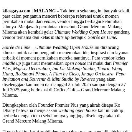
kilasgaya.com | MALANG –
Tak heran sekarang ini banyak sekali
para calon pengantin mencari beberapa referensi untuk momen
pernikahan mulai dari
venue
, vendor hingga berbagai kebutuhan
lainnya. Menjawab permintaan tersebut, Grand Mercure Malang
Mirama akan kembali gelar
Ultimate Wedding Open House
gandeng
vendor ternama dan kelas
middle up
bertajuk
Soirée de Lune.
Soirée de Lune – Ultimate Wedding Open House
ini dirancang
khusus untuk calon pengantin menemukan ide, inspirasi dan layanan
terbaik di moment pernikahan mereka nantinya. Para vendor kelas
middle up
juga turut meramaikan
open house
ini mulai dari
Premier
Plus, Majesty Decoration, Ina Lie Makeup Studio, Tinara, Wong
Hang, Redamavi Photo, A Film by Cielo, Jingga Orchestra, Pepa
Invitation and Souvenir & Mini Studio by Revereo
yang akan
diselenggarakan mulai dari tanggal 25 Juli 2025 sampai dengan 27
Juli 2025 yang berlokasi di Coffee Cafe – Grand Mercure Malang
Mirama.
Diungkapkan oleh Founder Premier Plus yang akrab disapa Ko
Dhany bahwa ia menjelaskan
wedding open house
kali ini cukup
berbeda dengan tema sebelumnya yang juga diselenggarakan di
Grand Mercure Malang Mirama.
“Tema kali ini kami ambil dengan makan malam yang dihabiskan di