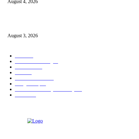
August 4, 2026
Grand Inna Tunjungan Rayakan Bulan Kemerdekaan Lewat Pasar Legi, D
UMKM Lokal
August 3, 2026
POPULAR CATEGORY
Hotel
330
Atria Hotel Malang
36
Kecantikan
26
Berita
22
Artotel TS Suites
15
ParagonCorp
14
Swiss-Belinn Manyar Surabaya
14
Hiburan
12