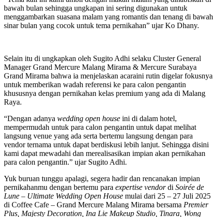
bawah bulan sehingga ungkapan ini sering digunakan untuk
menggambarkan suasana malam yang romantis dan tenang di bawah
sinar bulan yang cocok untuk tema pernikahan” ujar Ko Dhany.
Selain itu di ungkapkan oleh Sugito Adhi selaku Cluster General
Manager Grand Mercure Malang Mirama & Mercure Surabaya
Grand Mirama bahwa ia menjelaskan acaraini rutin digelar fokusnya
untuk memberikan wadah referensi ke para calon pengantin
khususnya dengan pernikahan kelas premium yang ada di Malang
Raya.
“Dengan adanya
wedding open house
ini di dalam hotel,
mempermudah untuk para calon pengantin untuk dapat melihat
langsung venue yang ada serta bertemu langsung dengan para
vendor ternama untuk dapat berdiskusi lebih lanjut. Sehingga disini
kami dapat mewadahi dan merealisasikan impian akan pernikahan
para calon pengantin.” ujar Sugito Adhi.
Yuk buruan tunggu apalagi, segera hadir dan rencanakan impian
pernikahanmu dengan bertemu para
expertise vendor
di
Soirée de
Lune – Ultimate Wedding Open House
mulai dari 25 – 27 Juli 2025
di Coffee Cafe – Grand Mercure Malang Mirama bersama
Premier
Plus, Majesty Decoration, Ina Lie Makeup Studio, Tinara, Wong