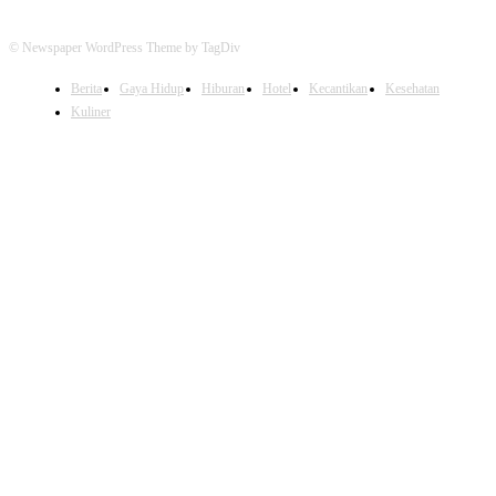
© Newspaper WordPress Theme by TagDiv
Berita
Gaya Hidup
Hiburan
Hotel
Kecantikan
Kesehatan
Kuliner