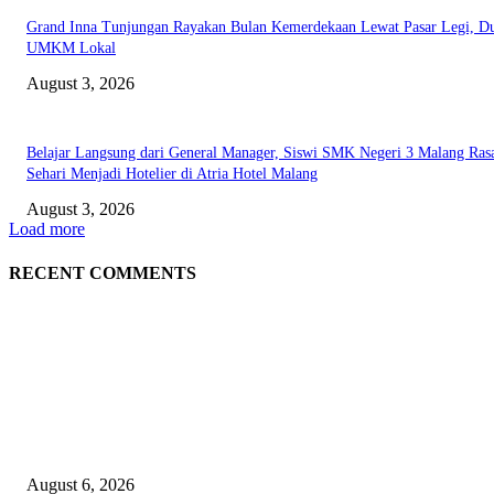
Grand Inna Tunjungan Rayakan Bulan Kemerdekaan Lewat Pasar Legi, D
UMKM Lokal
August 3, 2026
Belajar Langsung dari General Manager, Siswi SMK Negeri 3 Malang Ras
Sehari Menjadi Hotelier di Atria Hotel Malang
August 3, 2026
Load more
RECENT COMMENTS
EDITOR PICKS
Rayakan Agustus Lebih Hemat, Atria Hotel Malang Hadirkan Diskon 17%
untuk Menginap dan Bersantap
August 6, 2026