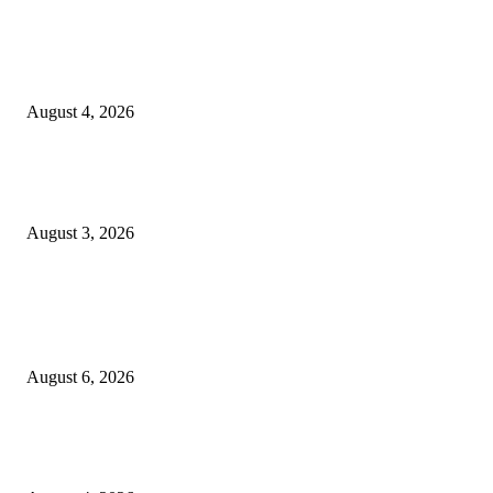
Prime Plaza Bangun Hotel di Batu, Yusak Anshori Yakin Masa Depan Indus
Pariwisata Indonesia
August 4, 2026
Grand Inna Tunjungan Rayakan Bulan Kemerdekaan Lewat Pasar Legi, D
UMKM Lokal
August 3, 2026
POPULAR POSTS
Rayakan Agustus Lebih Hemat, Atria Hotel Malang Hadirkan Diskon 17%
untuk Menginap dan Bersantap
August 6, 2026
Prime Plaza Bangun Hotel di Batu, Yusak Anshori Yakin Masa Depan Indus
Pariwisata Indonesia