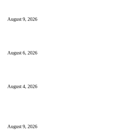
Casual Red & White : Menyambut HUT RI Ke 81, Swiss-Belinn Manyar
Surabaya Gelar Fashion Show & Modelling
August 9, 2026
Rayakan Agustus Lebih Hemat, Atria Hotel Malang Hadirkan Diskon 17%
untuk Menginap dan Bersantap
August 6, 2026
Prime Plaza Bangun Hotel di Batu, Yusak Anshori Yakin Masa Depan Indus
Pariwisata Indonesia
August 4, 2026
POPULAR POSTS
Casual Red & White : Menyambut HUT RI Ke 81, Swiss-Belinn Manyar
Surabaya Gelar Fashion Show & Modelling
August 9, 2026