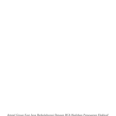
Artotel Group East Java Berkolaborasi Dengan BCA Hadirkan Penawaran Eksklusif