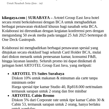
Untuk Nasabah Setia (foto : ist)
kilasgaya.com | SURABAYA –
Artotel Group East Java hotel
secara resmi berkolaborasi dengan BCA untuk menghadirkan
berbagai penawaran eksklusif khusus bagi nasabah setia BCA.
Kolaborasi ini diresmikan dengan kegiatan konferensi pers dengan
mengundang 50 awak media pada tanggal 25 Juli 2025 bertempat di
One Deck Gastropub.
Kolaborasi ini menghadirkan berbagai penawaran spesial yang
ditujukan secara eksklusif bagi seluruh Card Holder BCA, mulai
dari diskon menarik untuk pemesanan kamar, konsumsi F&B,
hingga layanan laundry. Seluruh promo ini dapat dinikmati di
jaringan hotel ARTOTEL Group East Java, yang meliputi:
ARTOTEL TS Suites Surabaya
Diskon 10% untuk makanan & minuman ala carte tanpa
minimum order
Harga spesial tipe kamar Studio 40, Rp818.000 nett/malam
termasuk sarapan untuk 2 orang dan free minibar
ARTOTEL Cabin Bromo
Diskon 5% dari Corporate rate untuk tipe kamar Cabin 30 &
Cabin 53, termasuk sarapan untuk 2 orang, hanya berlaku
untuk weekday.