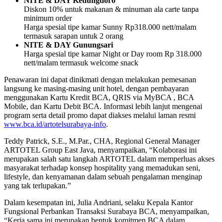
NITE & DAY Kedungdoro
Diskon 10% untuk makanan & minuman ala carte tanpa
minimum order
Harga spesial tipe kamar Sunny Rp318.000 nett/malam
termasuk sarapan untuk 2 orang
NITE & DAY Gunungsari
Harga spesial tipe kamar Night or Day room Rp 318.000
nett/malam termasuk welcome snack
Penawaran ini dapat dinikmati dengan melakukan pemesanan
langsung ke masing-masing unit hotel, dengan pembayaran
menggunakan Kartu Kredit BCA, QRIS via MyBCA , BCA
Mobile, dan Kartu Debit BCA. Informasi lebih lanjut mengenai
program serta detail promo dapat diakses melalui laman resmi
www.bca.id/artotelsurabaya-info
.
Teddy Patrick, S.E., M.Par., CHA, Regional General Manager
ARTOTEL Group East Java, menyampaikan, “Kolaborasi ini
merupakan salah satu langkah ARTOTEL dalam memperluas akses
masyarakat terhadap konsep hospitality yang memadukan seni,
lifestyle, dan kenyamanan dalam sebuah pengalaman menginap
yang tak terlupakan.”
Dalam kesempatan ini, Julia Andriani, selaku Kepala Kantor
Fungsional Perbankan Transaksi Surabaya BCA, menyampaikan,
“Kerja sama ini merupakan bentuk komitmen BCA dalam