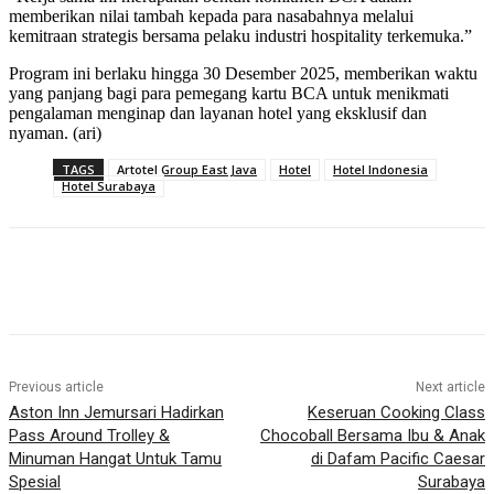
memberikan nilai tambah kepada para nasabahnya melalui
kemitraan strategis bersama pelaku industri hospitality terkemuka.”
Program ini berlaku hingga 30 Desember 2025, memberikan waktu
yang panjang bagi para pemegang kartu BCA untuk menikmati
pengalaman menginap dan layanan hotel yang eksklusif dan
nyaman. (ari)
TAGS
Artotel Group East Java
Hotel
Hotel Indonesia
Hotel Surabaya
Previous article
Next article
Aston Inn Jemursari Hadirkan
Keseruan Cooking Class
Pass Around Trolley &
Chocoball Bersama Ibu & Anak
Minuman Hangat Untuk Tamu
di Dafam Pacific Caesar
Spesial
Surabaya