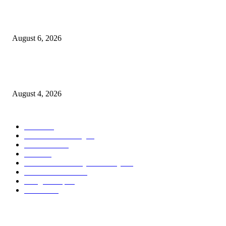
Rayakan Agustus Lebih Hemat, Atria Hotel Malang Hadirkan Diskon 17%
untuk Menginap dan Bersantap
August 6, 2026
Prime Plaza Bangun Hotel di Batu, Yusak Anshori Yakin Masa Depan Indus
Pariwisata Indonesia
August 4, 2026
POPULAR CATEGORY
Hotel
330
Atria Hotel Malang
36
Kecantikan
26
Berita
22
Swiss-Belinn Manyar Surabaya
15
Artotel TS Suites
15
ParagonCorp
14
Hiburan
12