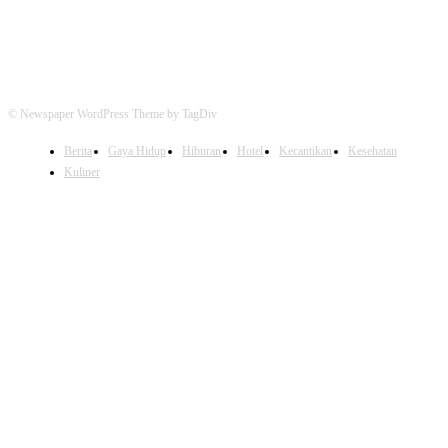
© Newspaper WordPress Theme by TagDiv
Berita
Gaya Hidup
Hiburan
Hotel
Kecantikan
Kesehatan
Kuliner