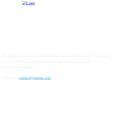
ABOUT US
Newspaper is your news, entertainment, music fashion website. We provide
you with the latest breaking news and videos straight from the
entertainment industry.
Contact us:
contact@yoursite.com
FOLLOW US