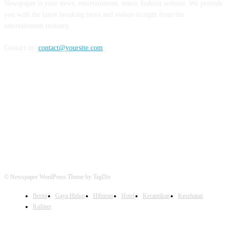
Newspaper is your news, entertainment, music fashion website. We provide
you with the latest breaking news and videos straight from the
entertainment industry.
Contact us:
contact@yoursite.com
FOLLOW US
© Newspaper WordPress Theme by TagDiv
Berita
Gaya Hidup
Hiburan
Hotel
Kecantikan
Kesehatan
Kuliner