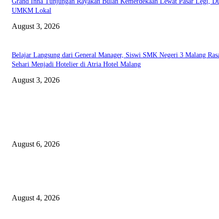
Grand Inna Tunjungan Rayakan Bulan Kemerdekaan Lewat Pasar Legi, D
UMKM Lokal
August 3, 2026
Belajar Langsung dari General Manager, Siswi SMK Negeri 3 Malang Ras
Sehari Menjadi Hotelier di Atria Hotel Malang
August 3, 2026
EDITOR PICKS
Rayakan Agustus Lebih Hemat, Atria Hotel Malang Hadirkan Diskon 17%
untuk Menginap dan Bersantap
August 6, 2026
Prime Plaza Bangun Hotel di Batu, Yusak Anshori Yakin Masa Depan Indus
Pariwisata Indonesia
August 4, 2026