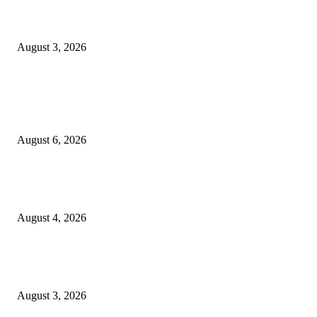
Grand Inna Tunjungan Rayakan Bulan Kemerdekaan Lewat Pasar Legi, D
UMKM Lokal
August 3, 2026
POPULAR POSTS
Rayakan Agustus Lebih Hemat, Atria Hotel Malang Hadirkan Diskon 17%
untuk Menginap dan Bersantap
August 6, 2026
Prime Plaza Bangun Hotel di Batu, Yusak Anshori Yakin Masa Depan Indus
Pariwisata Indonesia
August 4, 2026
Grand Inna Tunjungan Rayakan Bulan Kemerdekaan Lewat Pasar Legi, D
UMKM Lokal
August 3, 2026
POPULAR CATEGORY