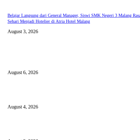
Belajar Langsung dari General Manager, Siswi SMK Negeri 3 Malang Ras
Sehari Menjadi Hotelier di Atria Hotel Malang
August 3, 2026
EDITOR PICKS
Rayakan Agustus Lebih Hemat, Atria Hotel Malang Hadirkan Diskon 17%
untuk Menginap dan Bersantap
August 6, 2026
Prime Plaza Bangun Hotel di Batu, Yusak Anshori Yakin Masa Depan Indus
Pariwisata Indonesia
August 4, 2026
Grand Inna Tunjungan Rayakan Bulan Kemerdekaan Lewat Pasar Legi, D
UMKM Lokal