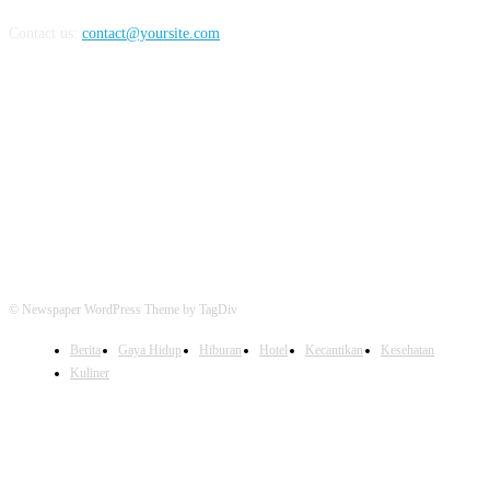
Contact us:
contact@yoursite.com
FOLLOW US
© Newspaper WordPress Theme by TagDiv
Berita
Gaya Hidup
Hiburan
Hotel
Kecantikan
Kesehatan
Kuliner