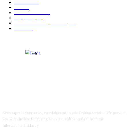
Kecantikan
26
Berita
22
Artotel TS Suites
15
ParagonCorp
14
Swiss-Belinn Manyar Surabaya
14
Hiburan
12
ABOUT US
Newspaper is your news, entertainment, music fashion website. We provide
you with the latest breaking news and videos straight from the
entertainment industry.