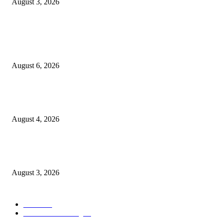
August 3, 2026
POPULAR POSTS
Rayakan Agustus Lebih Hemat, Atria Hotel Malang Hadirkan Diskon 17%
untuk Menginap dan Bersantap
August 6, 2026
Prime Plaza Bangun Hotel di Batu, Yusak Anshori Yakin Masa Depan Indus
Pariwisata Indonesia
August 4, 2026
Grand Inna Tunjungan Rayakan Bulan Kemerdekaan Lewat Pasar Legi, D
UMKM Lokal
August 3, 2026
POPULAR CATEGORY
Hotel
330
Atria Hotel Malang
36