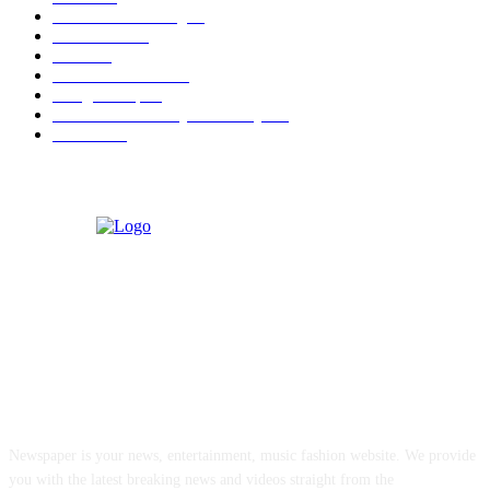
Atria Hotel Malang
36
Kecantikan
26
Berita
22
Artotel TS Suites
15
ParagonCorp
14
Swiss-Belinn Manyar Surabaya
14
Hiburan
12
ABOUT US
Newspaper is your news, entertainment, music fashion website. We provide
you with the latest breaking news and videos straight from the