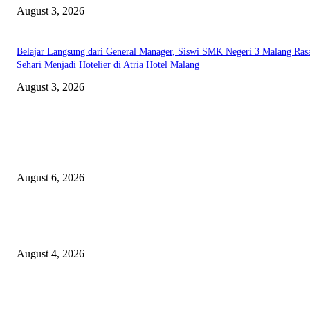
August 3, 2026
Belajar Langsung dari General Manager, Siswi SMK Negeri 3 Malang Ras
Sehari Menjadi Hotelier di Atria Hotel Malang
August 3, 2026
EDITOR PICKS
Rayakan Agustus Lebih Hemat, Atria Hotel Malang Hadirkan Diskon 17%
untuk Menginap dan Bersantap
August 6, 2026
Prime Plaza Bangun Hotel di Batu, Yusak Anshori Yakin Masa Depan Indus
Pariwisata Indonesia
August 4, 2026
Grand Inna Tunjungan Rayakan Bulan Kemerdekaan Lewat Pasar Legi, D
UMKM Lokal