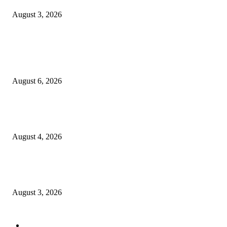
August 3, 2026
POPULAR POSTS
Rayakan Agustus Lebih Hemat, Atria Hotel Malang Hadirkan Diskon 17%
untuk Menginap dan Bersantap
August 6, 2026
Prime Plaza Bangun Hotel di Batu, Yusak Anshori Yakin Masa Depan Indus
Pariwisata Indonesia
August 4, 2026
Grand Inna Tunjungan Rayakan Bulan Kemerdekaan Lewat Pasar Legi, D
UMKM Lokal
August 3, 2026
POPULAR CATEGORY
Hotel
330