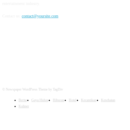
entertainment industry.
Contact us:
contact@yoursite.com
FOLLOW US
© Newspaper WordPress Theme by TagDiv
Berita
Gaya Hidup
Hiburan
Hotel
Kecantikan
Kesehatan
Kuliner