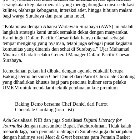
serangkaian kegiatan menarik yang menggabungkan unsur edukasi
kuliner, olahraga kebugaran, interaksi atlet, hingga hiburan malam
bagi warga Surabaya dan para tamu hotel.
“Kolaborasi dengan Aliansi Wartawan Surabaya (AWS) ini adalah
langkah strategis kami untuk semakin dekat dengan masyarakat.
Kami ingin Dafam Pacific Caesar tidak hanya dikenal sebagai
tempat menginap yang nyaman, tetapi juga sebagai pusat kegiatan
komunitas yang dinamis dan sehat di Surabaya.” Ujar Muhamad
Muamar Khadafi selaku General Manager Dafam Pacific Caesar
Surabaya.
Kemeriahan pekan ini dibuka dengan agenda edukatif berupa
Baking Demo bersama Chef Daniel dari Parrot Chocolate Cooking
yang dihadirkan khusus bagi para pencinta kuliner serta pelaku
UMKM untuk mendalami teknik pembuatan kue premium.
Baking Demo bersama Chef Daniel dari Parrot
Chocolate Cooking (foto : ist)
Ada Sosialisasi NIB dan juga Sosialisasi
Digital Literacy for
Journalist
dengan narasumber Bapak Fatchurohman. Tidak kalah
menarik lagi, para pencinta olahraga di Surabaya juga dimanjakan
dengan hadirnya sesi
Meet & Greet
bersama para Pemain Basket