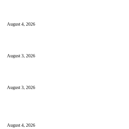
Prime Plaza Bangun Hotel di Batu, Yusak Anshori Yakin Masa Depan Indus
Pariwisata Indonesia
August 4, 2026
Grand Inna Tunjungan Rayakan Bulan Kemerdekaan Lewat Pasar Legi, D
UMKM Lokal
August 3, 2026
Belajar Langsung dari General Manager, Siswi SMK Negeri 3 Malang Ras
Sehari Menjadi Hotelier di Atria Hotel Malang
August 3, 2026
POPULAR POSTS
Prime Plaza Bangun Hotel di Batu, Yusak Anshori Yakin Masa Depan Indus
Pariwisata Indonesia
August 4, 2026