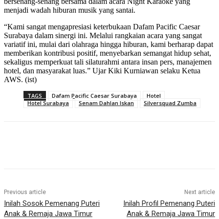
bersenang-senang bersama dalam acara Night Karaoke yang
menjadi wadah hiburan musik yang santai.
“Kami sangat mengapresiasi keterbukaan Dafam Pacific Caesar
Surabaya dalam sinergi ini. Melalui rangkaian acara yang sangat
variatif ini, mulai dari olahraga hingga hiburan, kami berharap dapat
memberikan kontribusi positif, menyebarkan semangat hidup sehat,
sekaligus memperkuat tali silaturahmi antara insan pers, manajemen
hotel, dan masyarakat luas.” Ujar Kiki Kurniawan selaku Ketua
AWS. (ist)
TAGS
Dafam Pacific Caesar Surabaya
Hotel
Hotel Surabaya
Senam Dahlan Iskan
Silversquad Zumba
Previous article
Next article
Inilah Sosok Pemenang Puteri
Inilah Profil Pemenang Puteri
Anak & Remaja Jawa Timur
Anak & Remaja Jawa Timur