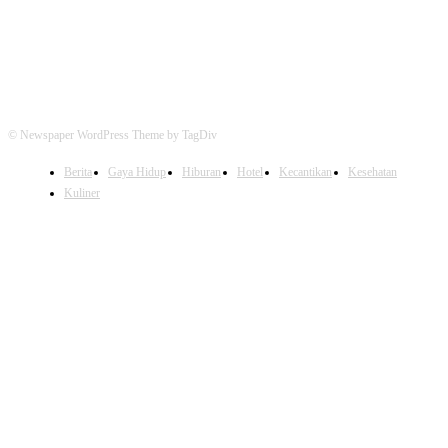
© Newspaper WordPress Theme by TagDiv
Berita
Gaya Hidup
Hiburan
Hotel
Kecantikan
Kesehatan
Kuliner