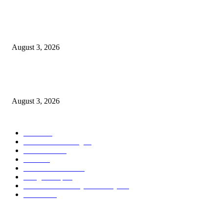
Grand Inna Tunjungan Rayakan Bulan Kemerdekaan Lewat Pasar Legi, D
UMKM Lokal
August 3, 2026
Belajar Langsung dari General Manager, Siswi SMK Negeri 3 Malang Ras
Sehari Menjadi Hotelier di Atria Hotel Malang
August 3, 2026
POPULAR CATEGORY
Hotel
330
Atria Hotel Malang
35
Kecantikan
26
Berita
22
Artotel TS Suites
15
ParagonCorp
14
Swiss-Belinn Manyar Surabaya
14
Hiburan
12