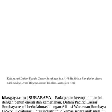
Kolaborasi Dafam Pacific Caesar Surabaya dan AWS Hadirkan Rangkaian Acara
dari Baking Demo Hingga Senam Dahlan Iskan (foto : ist)
kilasgaya.com | SURABAYA –
Pada pekan keempat bulan ini
dengan penuh energi dan kemeriahan, Dafam Pacific Caesar
Surabaya resmi berkolaborasi dengan Aliansi Wartawan Surabaya
(AWS). Kolaborasi lintas industri ini dikemas secara apik melalui