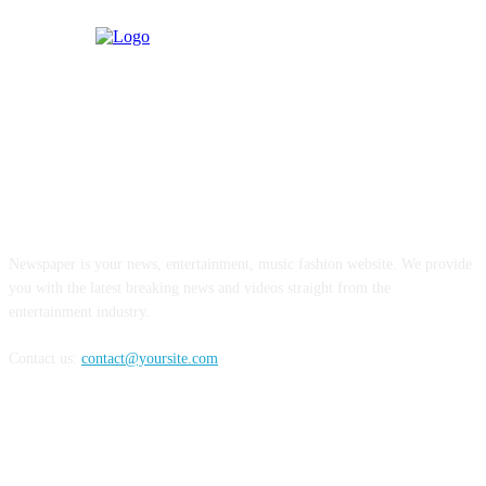
ABOUT US
Newspaper is your news, entertainment, music fashion website. We provide
you with the latest breaking news and videos straight from the
entertainment industry.
Contact us:
contact@yoursite.com
FOLLOW US