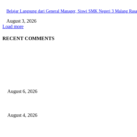
Belajar Langsung dari General Manager, Siswi SMK Negeri 3 Malang Rasak
August 3, 2026
Load more
RECENT COMMENTS
EDITOR PICKS
Rayakan Agustus Lebih Hemat, Atria Hotel Malang Hadirkan Diskon 17%
August 6, 2026
Prime Plaza Bangun Hotel di Batu, Yusak Anshori Yakin Masa Depan Indust
August 4, 2026
Grand Inna Tunjungan Rayakan Bulan Kemerdekaan Lewat Pasar Legi,