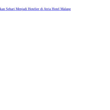
an Sehari Menjadi Hotelier di Atria Hotel Malang
 untuk Menginap dan Bersantap
ri Pariwisata Indonesia
 Dukung UMKM Lokal