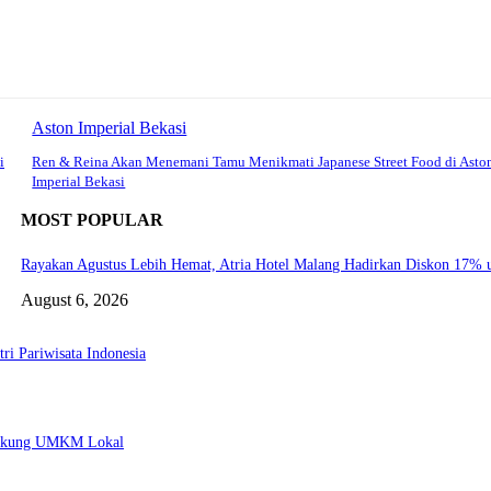
Aston Imperial Bekasi
i
Ren & Reina Akan Menemani Tamu Menikmati Japanese Street Food di Asto
Imperial Bekasi
MOST POPULAR
Rayakan Agustus Lebih Hemat, Atria Hotel Malang Hadirkan Diskon 17% 
August 6, 2026
ri Pariwisata Indonesia
 Dukung UMKM Lokal