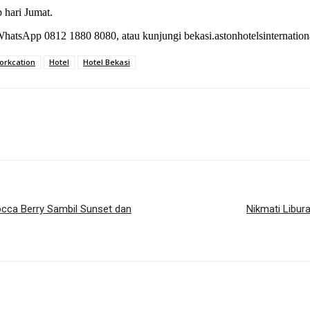
 hari Jumat.
WhatsApp 0812 1880 8080, atau kunjungi bekasi.astonhotelsinternationa
orkcation
Hotel
Hotel Bekasi
cca Berry Sambil Sunset dan
Nikmati Libur