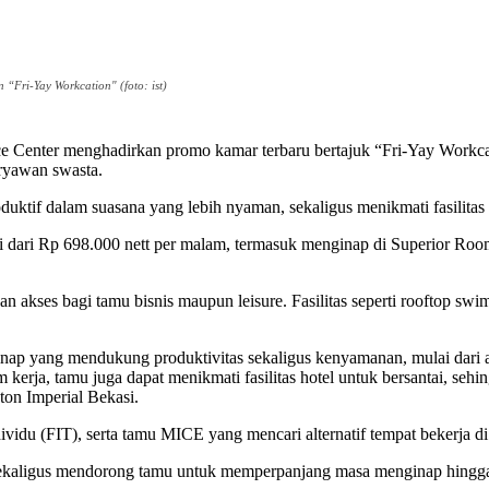
 “Fri-Yay Workcation" (foto: ist)
ce Center menghadirkan promo kamar terbaru bertajuk “Fri-Yay Work
ryawan swasta.
uktif dalam suasana yang lebih nyaman, sekaligus menikmati fasilitas h
i dari Rp 698.000 nett per malam, termasuk menginap di Superior Room, 
an akses bagi tamu bisnis maupun leisure. Fasilitas seperti rooftop 
p yang mendukung produktivitas sekaligus kenyamanan, mulai dari ak
m kerja, tamu juga dapat menikmati fasilitas hotel untuk bersantai, seh
ton Imperial Bekasi.
vidu (FIT), serta tamu MICE yang mencari alternatif tempat bekerja di 
 sekaligus mendorong tamu untuk memperpanjang masa menginap hingga