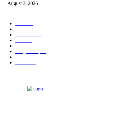
August 3, 2026
POPULAR CATEGORY
Hotel
330
Atria Hotel Malang
36
Kecantikan
26
Berita
22
Artotel TS Suites
15
ParagonCorp
14
Swiss-Belinn Manyar Surabaya
14
Hiburan
12
ABOUT US