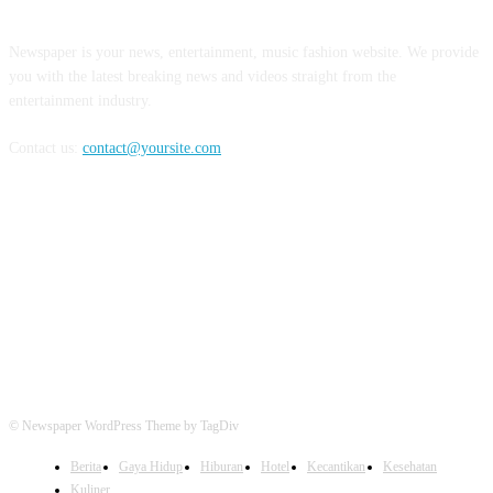
Newspaper is your news, entertainment, music fashion website. We provide
you with the latest breaking news and videos straight from the
entertainment industry.
Contact us:
contact@yoursite.com
FOLLOW US
© Newspaper WordPress Theme by TagDiv
Berita
Gaya Hidup
Hiburan
Hotel
Kecantikan
Kesehatan
Kuliner