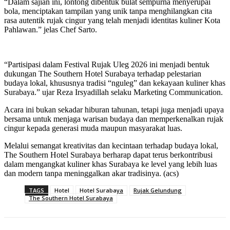
“Dalam sajian ini, lontong dibentuk bulat sempurna menyerupai
bola, menciptakan tampilan yang unik tanpa menghilangkan cita
rasa autentik rujak cingur yang telah menjadi identitas kuliner Kota
Pahlawan.” jelas Chef Sarto.
“Partisipasi dalam Festival Rujak Uleg 2026 ini menjadi bentuk
dukungan The Southern Hotel Surabaya terhadap pelestarian
budaya lokal, khususnya tradisi “nguleg” dan kekayaan kuliner khas
Surabaya.” ujar Reza Irsyadillah selaku Marketing Communication.
Acara ini bukan sekadar hiburan tahunan, tetapi juga menjadi upaya
bersama untuk menjaga warisan budaya dan memperkenalkan rujak
cingur kepada generasi muda maupun masyarakat luas.
Melalui semangat kreativitas dan kecintaan terhadap budaya lokal,
The Southern Hotel Surabaya berharap dapat terus berkontribusi
dalam mengangkat kuliner khas Surabaya ke level yang lebih luas
dan modern tanpa meninggalkan akar tradisinya. (acs)
TAGS
Hotel
Hotel Surabaya
Rujak Gelundung
The Southern Hotel Surabaya