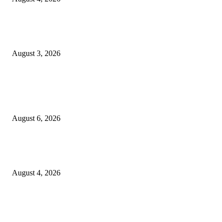
Grand Inna Tunjungan Rayakan Bulan Kemerdekaan Lewat Pasar Legi, D
UMKM Lokal
August 3, 2026
POPULAR POSTS
Rayakan Agustus Lebih Hemat, Atria Hotel Malang Hadirkan Diskon 17%
untuk Menginap dan Bersantap
August 6, 2026
Prime Plaza Bangun Hotel di Batu, Yusak Anshori Yakin Masa Depan Indus
Pariwisata Indonesia
August 4, 2026
Grand Inna Tunjungan Rayakan Bulan Kemerdekaan Lewat Pasar Legi, D
UMKM Lokal