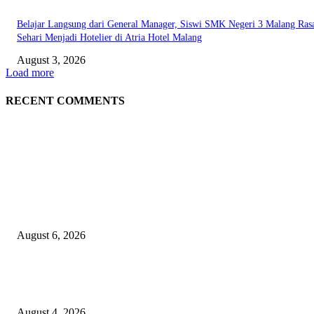
Belajar Langsung dari General Manager, Siswi SMK Negeri 3 Malang Ras
Sehari Menjadi Hotelier di Atria Hotel Malang
August 3, 2026
Load more
RECENT COMMENTS
EDITOR PICKS
Rayakan Agustus Lebih Hemat, Atria Hotel Malang Hadirkan Diskon 17%
untuk Menginap dan Bersantap
August 6, 2026
Prime Plaza Bangun Hotel di Batu, Yusak Anshori Yakin Masa Depan Indus
Pariwisata Indonesia
August 4, 2026