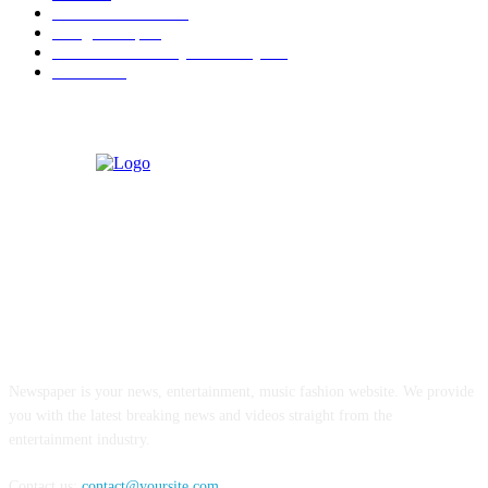
Artotel TS Suites
15
ParagonCorp
14
Swiss-Belinn Manyar Surabaya
14
Hiburan
12
ABOUT US
Newspaper is your news, entertainment, music fashion website. We provide
you with the latest breaking news and videos straight from the
entertainment industry.
Contact us:
contact@yoursite.com