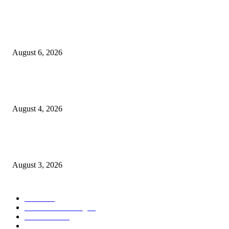
Rayakan Agustus Lebih Hemat, Atria Hotel Malang Hadirkan Diskon 17%
untuk Menginap dan Bersantap
August 6, 2026
Prime Plaza Bangun Hotel di Batu, Yusak Anshori Yakin Masa Depan Indus
Pariwisata Indonesia
August 4, 2026
Grand Inna Tunjungan Rayakan Bulan Kemerdekaan Lewat Pasar Legi, D
UMKM Lokal
August 3, 2026
POPULAR CATEGORY
Hotel
330
Atria Hotel Malang
36
Kecantikan
26
Berita
22