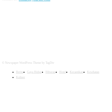
FOLLOW US
© Newspaper WordPress Theme by TagDiv
Berita
Gaya Hidup
Hiburan
Hotel
Kecantikan
Kesehatan
Kuliner