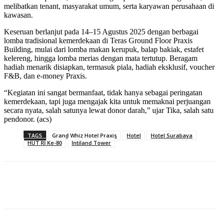
melibatkan tenant, masyarakat umum, serta karyawan perusahaan di
kawasan.
Keseruan berlanjut pada 14–15 Agustus 2025 dengan berbagai
lomba tradisional kemerdekaan di Teras Ground Floor Praxis
Building, mulai dari lomba makan kerupuk, balap bakiak, estafet
kelereng, hingga lomba merias dengan mata tertutup. Beragam
hadiah menarik disiapkan, termasuk piala, hadiah eksklusif, voucher
F&B, dan e-money Praxis.
“Kegiatan ini sangat bermanfaat, tidak hanya sebagai peringatan
kemerdekaan, tapi juga mengajak kita untuk memaknai perjuangan
secara nyata, salah satunya lewat donor darah,” ujar Tika, salah satu
pendonor. (acs)
TAGS
Grand Whiz Hotel Praxis
Hotel
Hotel Surabaya
HUT RI Ke-80
Intiland Tower