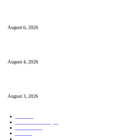
Rayakan Agustus Lebih Hemat, Atria Hotel Malang Hadirkan Diskon 17%
untuk Menginap dan Bersantap
August 6, 2026
Prime Plaza Bangun Hotel di Batu, Yusak Anshori Yakin Masa Depan Indus
Pariwisata Indonesia
August 4, 2026
Grand Inna Tunjungan Rayakan Bulan Kemerdekaan Lewat Pasar Legi, D
UMKM Lokal
August 3, 2026
POPULAR CATEGORY
Hotel
330
Atria Hotel Malang
36
Kecantikan
26
Berita
22
Artotel TS Suites
15