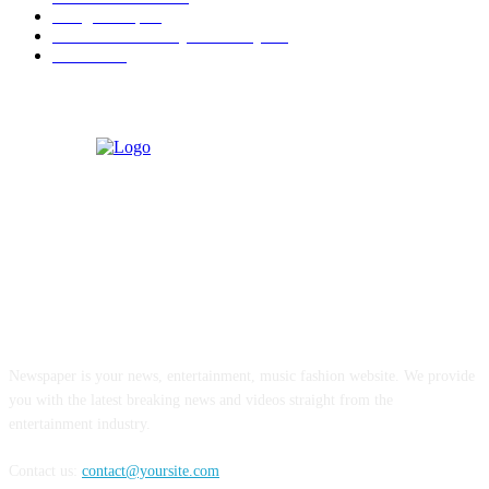
ParagonCorp
14
Swiss-Belinn Manyar Surabaya
14
Hiburan
12
ABOUT US
Newspaper is your news, entertainment, music fashion website. We provide
you with the latest breaking news and videos straight from the
entertainment industry.
Contact us:
contact@yoursite.com