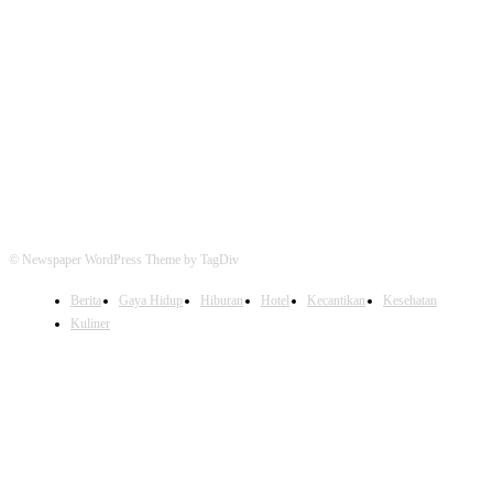
FOLLOW US
© Newspaper WordPress Theme by TagDiv
Berita
Gaya Hidup
Hiburan
Hotel
Kecantikan
Kesehatan
Kuliner