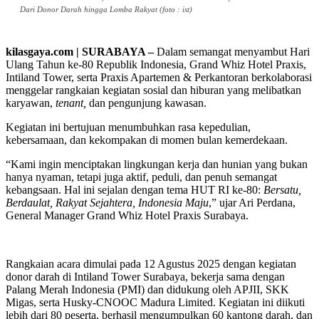
Dari Donor Darah hingga Lomba Rakyat (foto : ist)
kilasgaya.com | SURABAYA –
Dalam semangat menyambut Hari
Ulang Tahun ke-80 Republik Indonesia, Grand Whiz Hotel Praxis,
Intiland Tower, serta Praxis Apartemen & Perkantoran berkolaborasi
menggelar rangkaian kegiatan sosial dan hiburan yang melibatkan
karyawan,
tenant,
dan pengunjung kawasan.
Kegiatan ini bertujuan menumbuhkan rasa kepedulian,
kebersamaan, dan kekompakan di momen bulan kemerdekaan.
“Kami ingin menciptakan lingkungan kerja dan hunian yang bukan
hanya nyaman, tetapi juga aktif, peduli, dan penuh semangat
kebangsaan. Hal ini sejalan dengan tema HUT RI ke-80:
Bersatu,
Berdaulat, Rakyat Sejahtera, Indonesia Maju
,” ujar Ari Perdana,
General Manager Grand Whiz Hotel Praxis Surabaya.
Rangkaian acara dimulai pada 12 Agustus 2025 dengan kegiatan
donor darah di Intiland Tower Surabaya, bekerja sama dengan
Palang Merah Indonesia (PMI) dan didukung oleh APJII, SKK
Migas, serta Husky-CNOOC Madura Limited. Kegiatan ini diikuti
lebih dari 80 peserta, berhasil mengumpulkan 60 kantong darah, dan