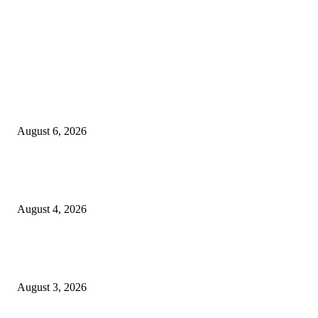
EDITOR PICKS
Rayakan Agustus Lebih Hemat, Atria Hotel Malang Hadirkan Diskon 17%
untuk Menginap dan Bersantap
August 6, 2026
Prime Plaza Bangun Hotel di Batu, Yusak Anshori Yakin Masa Depan Indus
Pariwisata Indonesia
August 4, 2026
Grand Inna Tunjungan Rayakan Bulan Kemerdekaan Lewat Pasar Legi, D
UMKM Lokal
August 3, 2026
POPULAR POSTS