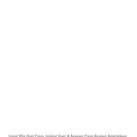
Grand Whiz Hotel Praxis, Intiland Tower & Kawasan Praxis Rayakan Kemerdekaan