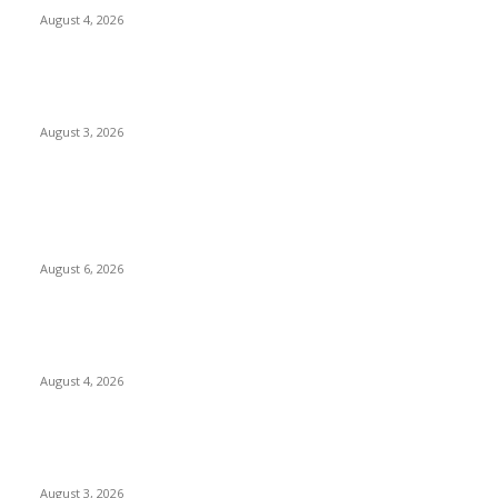
August 4, 2026
Grand Inna Tunjungan Rayakan Bulan Kemerdekaan Lewat
Pasar Legi, Dukung UMKM Lokal
August 3, 2026
POPULAR POSTS
Rayakan Agustus Lebih Hemat, Atria Hotel Malang Hadirkan
Diskon 17% untuk Menginap dan Bersantap
August 6, 2026
Prime Plaza Bangun Hotel di Batu, Yusak Anshori Yakin Masa
Depan Industri Pariwisata Indonesia
August 4, 2026
Grand Inna Tunjungan Rayakan Bulan Kemerdekaan Lewat
Pasar Legi, Dukung UMKM Lokal
August 3, 2026