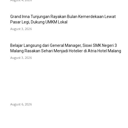
Grand Inna Tunjungan Rayakan Bulan Kemerdekaan Lewat
Pasar Legi, Dukung UMKM Lokal
August 3, 2026
Belajar Langsung dari General Manager, Siswi SMK Negeri 3
Malang Rasakan Sehari Menjadi Hotelier di Atria Hotel Malang
August 3, 2026
EDITOR PICKS
Rayakan Agustus Lebih Hemat, Atria Hotel Malang Hadirkan
Diskon 17% untuk Menginap dan Bersantap
August 6, 2026
Prime Plaza Bangun Hotel di Batu, Yusak Anshori Yakin Masa
Depan Industri Pariwisata Indonesia