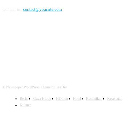
Contact us:
contact@yoursite.com
FOLLOW US
© Newspaper WordPress Theme by TagDiv
Berita
Gaya Hidup
Hiburan
Hotel
Kecantikan
Kesehatan
Kuliner