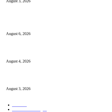
August 3, 2026
POPULAR POSTS
Rayakan Agustus Lebih Hemat, Atria Hotel Malang Hadirkan Diskon 17%
untuk Menginap dan Bersantap
August 6, 2026
Prime Plaza Bangun Hotel di Batu, Yusak Anshori Yakin Masa Depan Indus
Pariwisata Indonesia
August 4, 2026
Grand Inna Tunjungan Rayakan Bulan Kemerdekaan Lewat Pasar Legi, D
UMKM Lokal
August 3, 2026
POPULAR CATEGORY
Hotel
330
Atria Hotel Malang
36