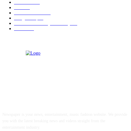
Kecantikan
26
Berita
22
Artotel TS Suites
15
ParagonCorp
14
Swiss-Belinn Manyar Surabaya
14
Hiburan
12
ABOUT US
Newspaper is your news, entertainment, music fashion website. We provide
you with the latest breaking news and videos straight from the
entertainment industry.