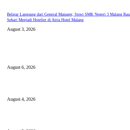
Belajar Langsung dari General Manager, Siswi SMK Negeri 3 Malang Ras
Sehari Menjadi Hotelier di Atria Hotel Malang
August 3, 2026
EDITOR PICKS
Rayakan Agustus Lebih Hemat, Atria Hotel Malang Hadirkan Diskon 17%
untuk Menginap dan Bersantap
August 6, 2026
Prime Plaza Bangun Hotel di Batu, Yusak Anshori Yakin Masa Depan Indus
Pariwisata Indonesia
August 4, 2026
Grand Inna Tunjungan Rayakan Bulan Kemerdekaan Lewat Pasar Legi, D
UMKM Lokal