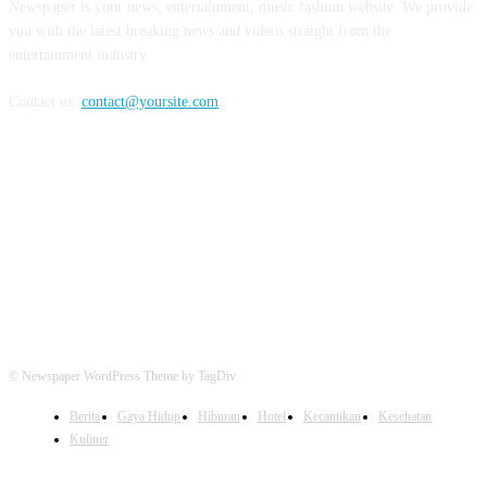
Newspaper is your news, entertainment, music fashion website. We provide
you with the latest breaking news and videos straight from the
entertainment industry.
Contact us:
contact@yoursite.com
FOLLOW US
© Newspaper WordPress Theme by TagDiv
Berita
Gaya Hidup
Hiburan
Hotel
Kecantikan
Kesehatan
Kuliner