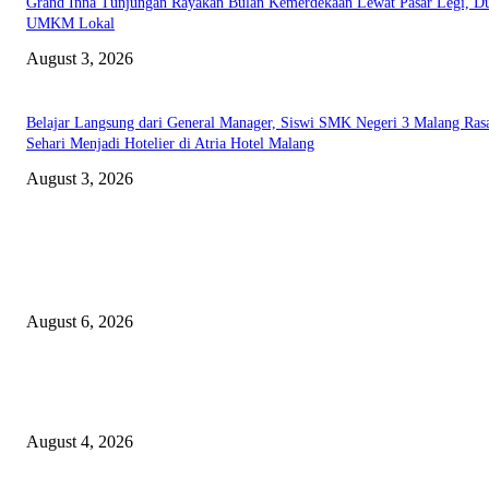
Grand Inna Tunjungan Rayakan Bulan Kemerdekaan Lewat Pasar Legi, D
UMKM Lokal
August 3, 2026
Belajar Langsung dari General Manager, Siswi SMK Negeri 3 Malang Ras
Sehari Menjadi Hotelier di Atria Hotel Malang
August 3, 2026
EDITOR PICKS
Rayakan Agustus Lebih Hemat, Atria Hotel Malang Hadirkan Diskon 17%
untuk Menginap dan Bersantap
August 6, 2026
Prime Plaza Bangun Hotel di Batu, Yusak Anshori Yakin Masa Depan Indus
Pariwisata Indonesia
August 4, 2026