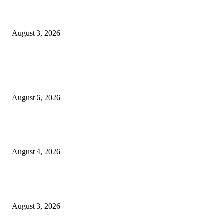
Grand Inna Tunjungan Rayakan Bulan Kemerdekaan Lewat Pasar Legi, D
UMKM Lokal
August 3, 2026
POPULAR POSTS
Rayakan Agustus Lebih Hemat, Atria Hotel Malang Hadirkan Diskon 17%
untuk Menginap dan Bersantap
August 6, 2026
Prime Plaza Bangun Hotel di Batu, Yusak Anshori Yakin Masa Depan Indus
Pariwisata Indonesia
August 4, 2026
Grand Inna Tunjungan Rayakan Bulan Kemerdekaan Lewat Pasar Legi, D
UMKM Lokal
August 3, 2026
POPULAR CATEGORY