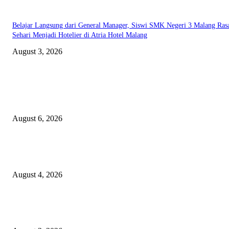
Belajar Langsung dari General Manager, Siswi SMK Negeri 3 Malang Ras
Sehari Menjadi Hotelier di Atria Hotel Malang
August 3, 2026
EDITOR PICKS
Rayakan Agustus Lebih Hemat, Atria Hotel Malang Hadirkan Diskon 17%
untuk Menginap dan Bersantap
August 6, 2026
Prime Plaza Bangun Hotel di Batu, Yusak Anshori Yakin Masa Depan Indus
Pariwisata Indonesia
August 4, 2026
Grand Inna Tunjungan Rayakan Bulan Kemerdekaan Lewat Pasar Legi, D
UMKM Lokal