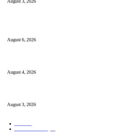
August 3, 2026
POPULAR POSTS
Rayakan Agustus Lebih Hemat, Atria Hotel Malang Hadirkan Diskon 17%
untuk Menginap dan Bersantap
August 6, 2026
Prime Plaza Bangun Hotel di Batu, Yusak Anshori Yakin Masa Depan Indus
Pariwisata Indonesia
August 4, 2026
Grand Inna Tunjungan Rayakan Bulan Kemerdekaan Lewat Pasar Legi, D
UMKM Lokal
August 3, 2026
POPULAR CATEGORY
Hotel
330
Atria Hotel Malang
36