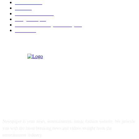
Kecantikan
26
Berita
22
Artotel TS Suites
15
ParagonCorp
14
Swiss-Belinn Manyar Surabaya
14
Hiburan
12
ABOUT US
Newspaper is your news, entertainment, music fashion website. We provide
you with the latest breaking news and videos straight from the
entertainment industry.