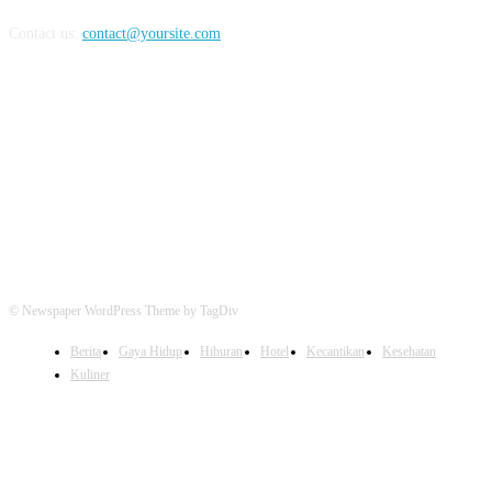
Contact us:
contact@yoursite.com
FOLLOW US
© Newspaper WordPress Theme by TagDiv
Berita
Gaya Hidup
Hiburan
Hotel
Kecantikan
Kesehatan
Kuliner